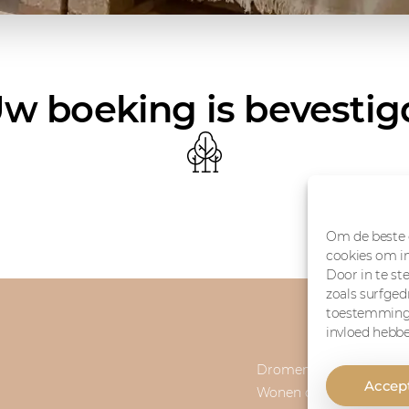
w boeking is bevestig
Om de beste e
cookies om in
Door in te s
zoals surfged
toestemming 
invloed hebb
Dromen op 1
Accep
Wonen op 1